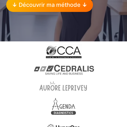
↓
Découvrir ma méthode
↓