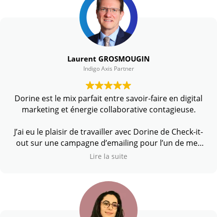
Laurent GROSMOUGIN
Indigo Axis Partner
Dorine est le mix parfait entre savoir-faire en digital
marketing et énergie collaborative contagieuse.
J’ai eu le plaisir de travailler avec Dorine de Check-it-
out sur une campagne d’emailing pour l’un de mes
clients.
Lire la suite
J’ai particulièrement apprécié sa façon collaborative
et transparente de travailler en équipe.
Dorine est une spécialiste du digital marketing, un
domaine nouveau pour moi. J’ai pu poser toutes