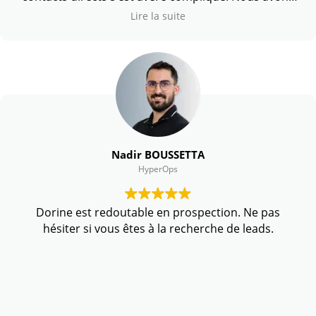
donc fait appel à Dorine, qui nous a fourni en
Lire la suite
quelques jours un fichier très ciblé. Résultat : 3
nouveaux syndics devenus clients, 17 dossiers
signés
en 6 mois, pour plus de 30 000 € de chiffre d’affaires.
Son travail nous a fait gagner un temps précieux.
Nous la recommandons vivement.
Nadir BOUSSETTA
HyperOps
Dorine est redoutable en prospection.
Ne pas
hésiter si vous êtes à la recherche de leads.