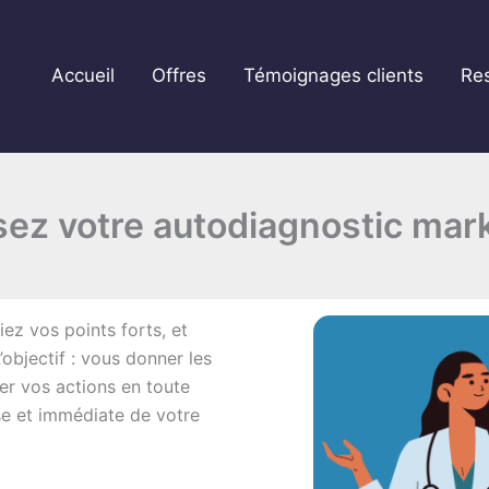
Accueil
Offres
Témoignages clients
Re
sez votre autodiagnostic mar
fiez vos points forts, et
’objectif : vous donner les
ter vos actions en toute
se et immédiate de votre