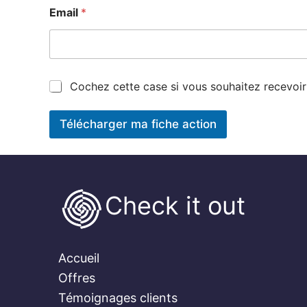
*
Email
*
M
a
r
k
e
t
M
Cochez cette case si vous souhaitez recevo
i
a
n
r
g
k
Télécharger ma fiche action
N
e
o
t
m
i
n
g
Check it out
e
m
a
i
l
Accueil
c
Offres
o
n
Témoignages clients
s