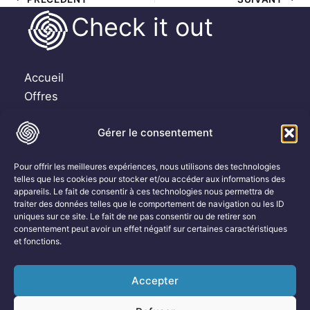
Check it out
Accueil
Offres
Témoignages clients
Gérer le consentement
Ressources
Contact
Pour offrir les meilleures expériences, nous utilisons des technologies
Email : contact@check-it-out.net
telles que les cookies pour stocker et/ou accéder aux informations des
appareils. Le fait de consentir à ces technologies nous permettra de
traiter des données telles que le comportement de navigation ou les ID
Suivez-moi sur les Réseaux Sociaux :
uniques sur ce site. Le fait de ne pas consentir ou de retirer son
consentement peut avoir un effet négatif sur certaines caractéristiques
et fonctions.
Dorine GONTHIER
Accepter
CHECK IT OUT